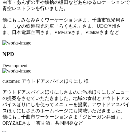
曲市・あんずの里や姨捨の棚田などあらゆるロケーションで
青空レストランを行いました。
他にも... みなみさくワーケーションさま、千曲市観光局さ
ま、しなの鉄道観光列車「ろくもん」さま、UDC信州さ
ま、日本電算企画さま、VMwareさま、Vitalizeさま など
NPD
Development
customer:
アウトドアスパイスほりにし 様
アウトドアスパイスほりにしさまのご当地ほりにしメニュー
の提案をさせていただきました。地域の食材とアウトドアス
パイスほりにしを使ってメニューを提案。アウトドアスパイ
スほりにしさまのホームページにも掲載いただきました。
他にも... 千曲市ワーケーションさま「ジビーガン弁当」、
ORYZAEさま「杏甘酒」共同開発など